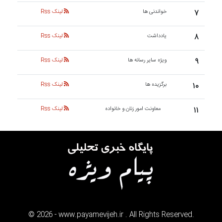
۷
خواندنی ها
لینک Rss
۸
یادداشت
لینک Rss
۹
ویژه سایر رسانه ها
لینک Rss
۱۰
برگزیده ها
لینک Rss
۱۱
معاونت امور زنان و خانواده
لینک Rss
©
2026
- www.payamevijeh.ir . All Rights Reserved.