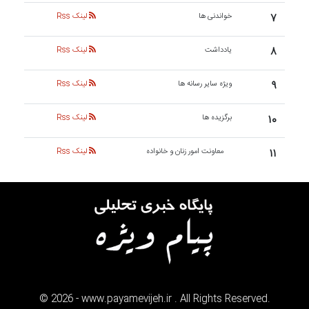
۷
خواندنی ها
لینک Rss
۸
یادداشت
لینک Rss
۹
ویژه سایر رسانه ها
لینک Rss
۱۰
برگزیده ها
لینک Rss
۱۱
معاونت امور زنان و خانواده
لینک Rss
©
2026
- www.payamevijeh.ir . All Rights Reserved.