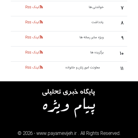
۷
خواندنی ها
لینک Rss
۸
یادداشت
لینک Rss
۹
ویژه سایر رسانه ها
لینک Rss
۱۰
برگزیده ها
لینک Rss
۱۱
معاونت امور زنان و خانواده
لینک Rss
©
2026
- www.payamevijeh.ir . All Rights Reserved.