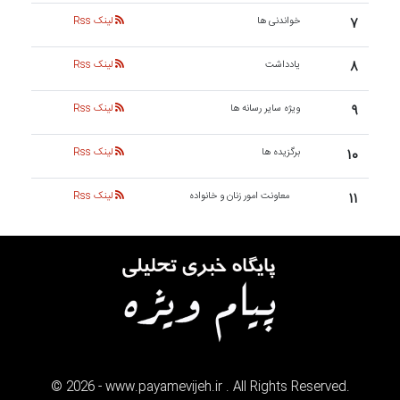
۷
خواندنی ها
لینک Rss
۸
یادداشت
لینک Rss
۹
ویژه سایر رسانه ها
لینک Rss
۱۰
برگزیده ها
لینک Rss
۱۱
معاونت امور زنان و خانواده
لینک Rss
©
2026
- www.payamevijeh.ir . All Rights Reserved.