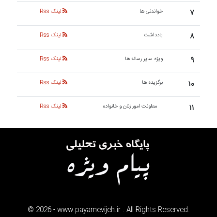
۷
خواندنی ها
لینک Rss
۸
یادداشت
لینک Rss
۹
ویژه سایر رسانه ها
لینک Rss
۱۰
برگزیده ها
لینک Rss
۱۱
معاونت امور زنان و خانواده
لینک Rss
©
2026
- www.payamevijeh.ir . All Rights Reserved.