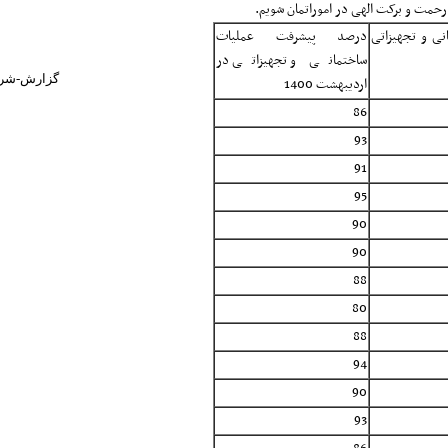
 رحمت و برکت الهی در اموراتمان شویم.
ی و تجهیزاتی
درصد پیشرفت عملیات
ساختمانی و تجهیزاتی در
sSystem.ir/Fa/News/668815
اردیبهشت 1400
86
93
91
95
90
90
88
80
88
94
90
93