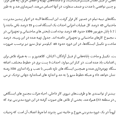
سافران را در برداشتند. نواقصی از قبیل فقدان سیستم سیگنالینگ و یا سامانه‌های تهویه و اطفای حریق، پله های فرار،
 به این ترتیب در وهله نخست ایستگاه‌های خط 7 و حتی برخی ایستگاه‌های خطوط 3 و 4 که در حال بهره‌برداری بودند و چنین نواقصی با شدت و ضعف متفاوت در آنها احساس می‌شد، ایمن‌سازی شد و به طور
ه‌های نیمه تمام در دستور کار قرار گرفت. این ایستگاه‌ها البته در ادوار پیشین مدیریت
شهری به درصدی از تکمیل نائل آمده بودند اما مسئله قابل توجه آنجاست که بدانیم با پیشرفت عملیات ساختمانی هر ایستگاه، نمی‌توان آن را قابل بهره‌برداری دانست؛ یعنی سهم بخش ساختمانی 45 درصد کل عملیات اجرایی احداث یک ایستگاه است و 55 درصد باقی مانده را
بخش تجهیزات و تاسیسات شامل می‌شود که اتفاقاً هزینه های گزاف و کارهای اداری خاص خود را در بر دارد. با تمام این اوصاف، میانگین پیشرفت عملیات اجرایی در 16 ایستگاه از خط 7 تا پایان شهریور 1396 حدود 49 درصد بوده است (بخش های ساختمانی و تجهیزاتی در
 و به بهره‌برداری رسیده اند. 12 ایستگاه از خط 6 نیز که در این دوره کامل شده اند، تا پایان شهریور 1396 به طور میانگین 41 درصد پیشرفت مجموع کارهای ساختمانی و تجهیزاتی داشته اند. جدول تهیه شده در این زمینه، درصد
پیشرفت تمام ایستگاه‌ها را به تفکیک مشخص کرده است. ایستگاه اقدسیه از خط 3 نیز حدود 45 درصد پیشرفت داشته که طی کمتر از 4 سال تکمیل و اخیراً افتتاح شد. البته در کنار ساخت و تکمیل ایستگاه‌ها، در این دوره حدود 40 کیلومتر تونل مترو نیز برحسب ضرورت
میل و ساخت پایانه‌هایی از قبیل آزادگان، اکباتان، کلاهدوز و ... به همراه تلاش برای
طراحی و تولید قطار ملی مترو که عدم وابستگی به شرکت‌های خارجی را در برداشته و حل مشکل کمبود ناوگان حمل و نقلی مترو را تا حدود زیادی امکان‌پذیر می‌سازد، از جمله مهمترین اقدامات یاد شده است. در کنار این موارد، احداث 5 پست برق در خطوط مختلف، اضافه
کردن 19 رام قطار، حرکت به سمت دستیابی به منابع مالی جدید مانند اوراق مشارکت، مناسب‌سازی ایستگاه‌ها برای استفاده معلولان و افراد کم توان جسمی و حرکتی، رفع نواقص 30 ایستگاه بهره‌برداری شده و همچنین ایستگاه های تازه تاسیس با نصب و راه اندازی 280 رشته
ترو از دیگر تمهیداتی است که به مرور زمان آثار و تاثیرات خود را نشان خواهد داد و شبکه خطوط مترو را به حد و اندازه های استاندارد جهانی نزدیک تر می
 مندی هر چه بیشتر از توانمندی ها و ظرفیت‌های نیروی کار داخلی، احیاء شرکت مجتمع های ایستگاهی
و از همه مهمتر طراحی خطوط چهارگانه جدید بر اساس طرح جامع حمل و نقل ریلی پایتخت که با آغاز عملیات عمرانی اولین ایستگاه از خط 10 (ایستگاه میدان دریاچه شهدای خلیج فارس در منطقه 22) همراه شد، بخشی از تلاش های صورت گرفته در این دوره مدیریتی بود که
لزوماً در یک دوره مدیریتی شروع و خاتمه نمی پذیرند اما شرط انصاف آن است که زحمات