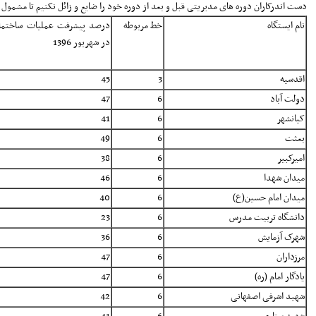
دست اندرکاران دوره های مدیریتی قبل و بعد از دوره خود را ضایع و زائل نکنیم تا مشمول
نام ایستگاه
خط مربوطه
درصد پیشرفت عملیات ساختمان
در شهریور 1396
اقدسیه
3
45
دولت آباد
6
47
کیانشهر
6
41
بعثت
6
49
امیرکبیر
6
38
میدان شهدا
6
46
میدان امام حسین(ع)
6
40
دانشگاه تربیت مدرس
6
23
شهرک آزمایش
6
36
مرزداران
6
47
یادگار امام (ره)
6
47
شهید اشرفی اصفهانی
6
42