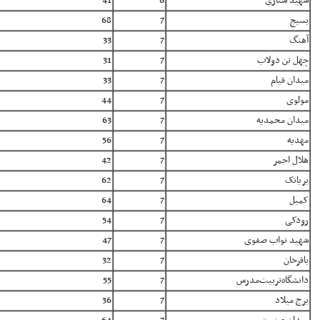
شهید ستاری
6
41
بسیج
7
68
آهنگ
7
33
چهل تن دولاب
7
31
میدان قیام
7
33
مولوی
7
44
میدان محمدیه
7
63
مهدیه
7
56
هلال احمر
7
42
بریانک
7
62
کمیل
7
64
رودکی
7
54
شهید نواب صفوی
7
47
باقرخان
7
32
دانشگاه‌تربیت‌مدرس
7
55
برج میلاد
7
36