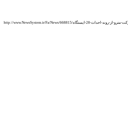
http://www.New/گزارش-شرکت-مترو-از-روند-احداث-28-ایستگاه