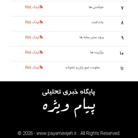
۷
خواندنی ها
لینک Rss
۸
یادداشت
لینک Rss
۹
ویژه سایر رسانه ها
لینک Rss
۱۰
برگزیده ها
لینک Rss
۱۱
معاونت امور زنان و خانواده
لینک Rss
©
2026
- www.payamevijeh.ir . All Rights Reserved.