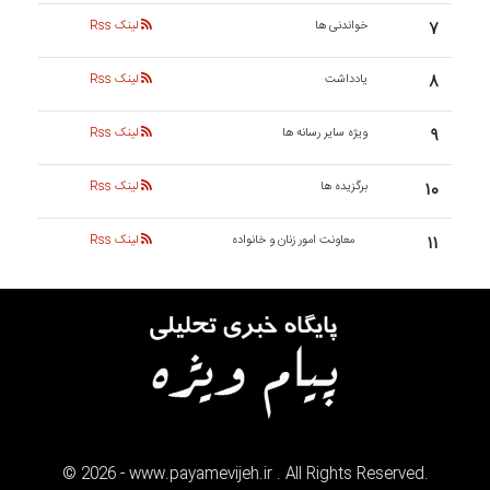
۷
خواندنی ها
لینک Rss
۸
یادداشت
لینک Rss
۹
ویژه سایر رسانه ها
لینک Rss
۱۰
برگزیده ها
لینک Rss
۱۱
معاونت امور زنان و خانواده
لینک Rss
©
2026
- www.payamevijeh.ir . All Rights Reserved.