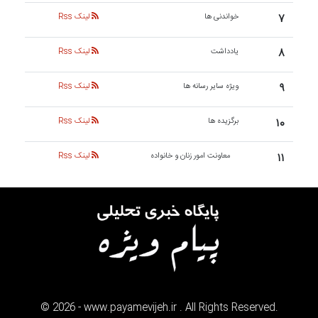
۷
خواندنی ها
لینک Rss
۸
یادداشت
لینک Rss
۹
ویژه سایر رسانه ها
لینک Rss
۱۰
برگزیده ها
لینک Rss
۱۱
معاونت امور زنان و خانواده
لینک Rss
©
2026
- www.payamevijeh.ir . All Rights Reserved.